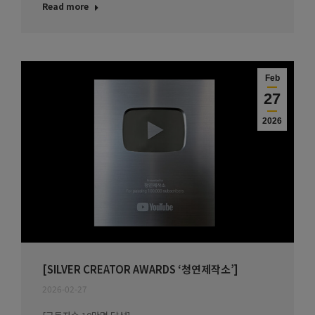
Read more
Feb
27
2026
[SILVER CREATOR AWARDS ‘청연제작소’]
2026-02-27