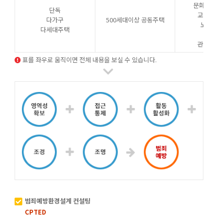
문화 및 
단독
교육연
다가구
500세대이상 공동주택
노유자
다세대주택
수련
관광휴
표를 좌우로 움직이면 전체 내용을 보실 수 있습니다.
범죄예방환경설계 컨설팅
CPTED