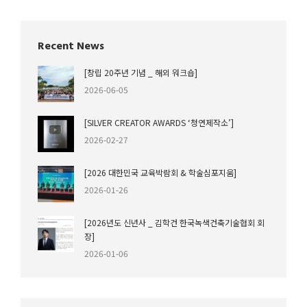
Facebook
X
Recent News
[창립 20주년 기념 _ 해외 워크숍]
2026-06-05
[SILVER CREATOR AWARDS ‘청연제작소’]
2026-02-27
[2026 대한민국 교육박람회 & 학술심포지움]
2026-01-26
[2026년도 신년사 _ 김학건 한국녹색건축기술협회 회
장]
2026-01-06