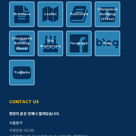
Chungyeon
Brochure
Leaflet
Published
Building
(Video)
Chungyeon
10
th
Building
Facebook
Blog
Anniversary
(Book)
Youtube
CONTACT US
청연의 문은 언제나 열려있습니다.
서울본사
우편번호 06248