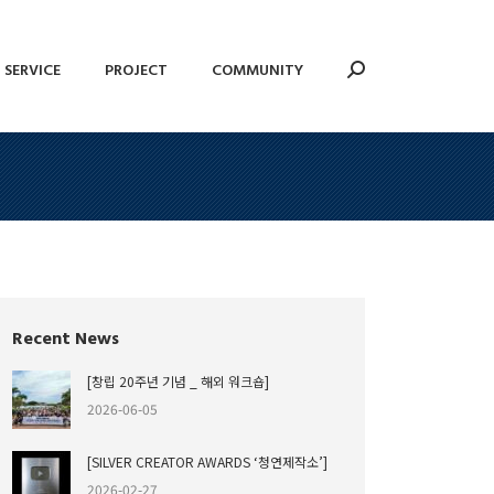
SERVICE
PROJECT
COMMUNITY
Search:
SERVICE
PROJECT
COMMUNITY
Search:
Recent News
[창립 20주년 기념 _ 해외 워크숍]
2026-06-05
[SILVER CREATOR AWARDS ‘청연제작소’]
2026-02-27