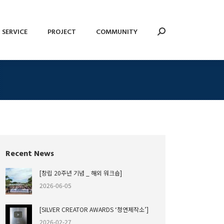
SERVICE
PROJECT
COMMUNITY
Search:
SERVICE
PROJECT
COMMUNITY
Search:
Recent News
[창립 20주년 기념 _ 해외 워크숍]
2026-06-05
[SILVER CREATOR AWARDS ‘청연제작소’]
2026-02-27