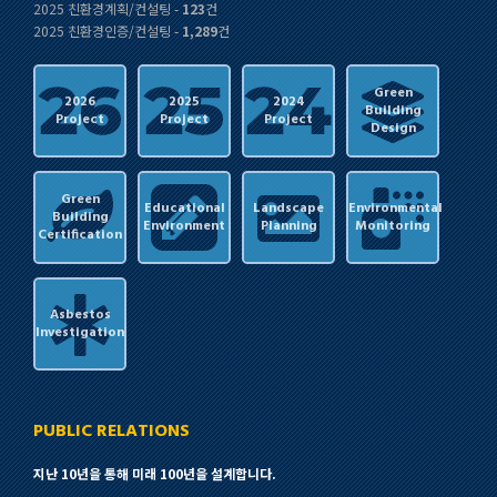
2025 친환경계획/컨설팅 -
123
건
2025 친환경인증/컨설팅 -
1,289
건
Green
2026
2025
2024
Building
Project
Project
Project
Design
Green
Educational
Landscape
Environmental
Building
Environment
Planning
Monitoring
Certification
Asbestos
Investigation
PUBLIC RELATIONS
지난 10년을 통해 미래 100년을 설계합니다.