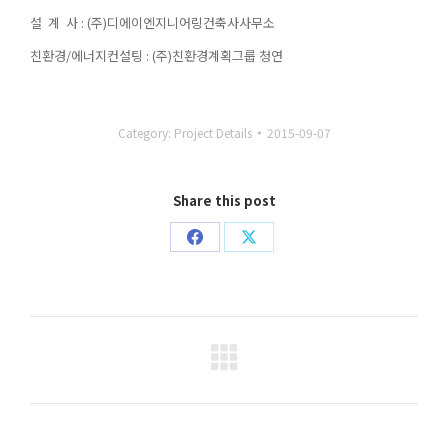
설 계 사 : (주)디에이엔지니어링건축사사무소
친환경/에너지컨설팅 : (주)친환경계획그룹 청연
Category:
Project Details
2015-09-07
Share this post
Share
Share
on
on
Facebook
X
Project
navigation