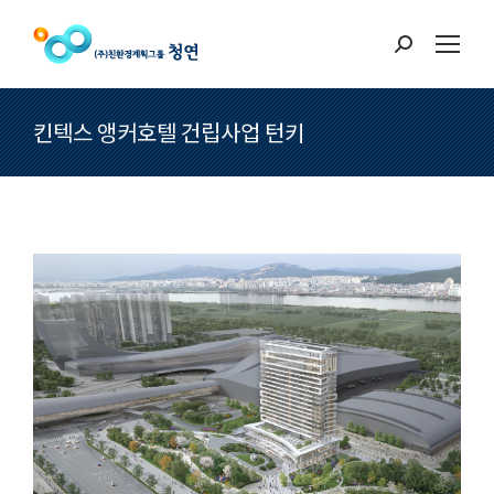
Search:
킨텍스 앵커호텔 건립사업 턴키