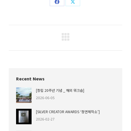
Share
Share
on
on
Facebook
X
Project
navigation
Recent News
[창립 20주년 기념 _ 해외 워크숍]
2026-06-05
[SILVER CREATOR AWARDS ‘청연제작소’]
2026-02-27