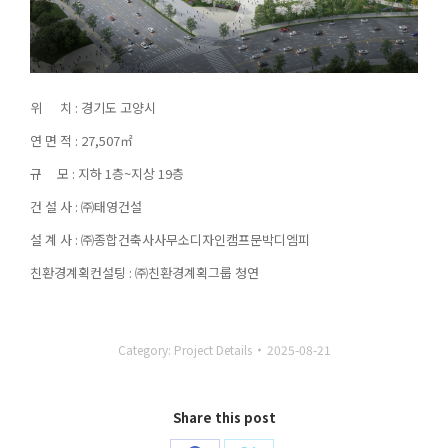
위 치 : 경기도 고양시
연 면 적 : 27,507㎡
규 모 : 지하 1층~지상 19층
건 설 사 : ㈜태영건설
설 계 사 : ㈜종합건축사사무소디자인캠프문박디엠피
친환경계획컨설팅 : ㈜친환경계획그룹 청연
Category:
Project Details
2025-08-21
Share this post