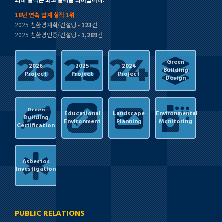
18년 연속 업계 실적 1위
2025 친환경계획/컨설팅 -
123
건
2025 친환경인증/컨설팅 -
1,289
건
Green
2026
2025
2024
Building
Project
Project
Project
Design
Green
Educational
Landscape
Environmental
Building
Environment
Planning
Monitoring
Certification
Asbestos
Investigation
PUBLIC RELATIONS