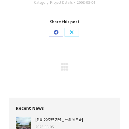
Category:
Project Details
2008-08-04
Share this post
Share
Share
on
on
Facebook
X
Project
navigation
Recent News
[창립 20주년 기념 _ 해외 워크숍]
2026-06-05