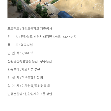
프로젝트 : 대강초등학교 개축공사
위 치 : 전라북도 남원시 대강면 사석리 732-4번지
용 도 : 학교시설
연 면 적 : 2,261㎡
친환경건축물인증 등급 : 우수등급
인증분야 : 학교시설 부문
건 설 사 : 한백종합건설 외
설 계 사 : 이가건축/도성건축 외
인증컨설팅 : 친환경계획그룹 청연