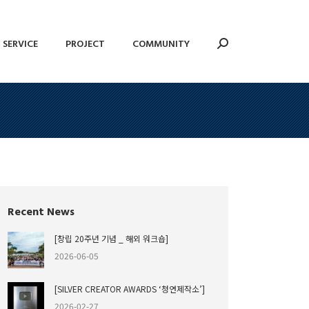
SERVICE
PROJECT
COMMUNITY
Search:
SERVICE
PROJECT
COMMUNITY
Search:
Recent News
[창립 20주년 기념 _ 해외 워크숍]
2026-06-05
[SILVER CREATOR AWARDS ‘청연제작소’]
2026-02-27