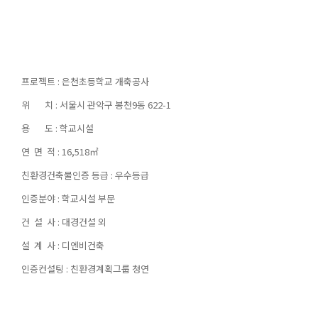
프로젝트 : 은천초등학교 개축공사
위 치 : 서울시 관악구 봉천9동 622-1
용 도 : 학교시설
연 면 적 : 16,518㎡
친환경건축물인증 등급 : 우수등급
인증분야 : 학교시설 부문
건 설 사 : 대경건설 외
설 계 사 : 디엔비건축
인증컨설팅 : 친환경계획그룹 청연