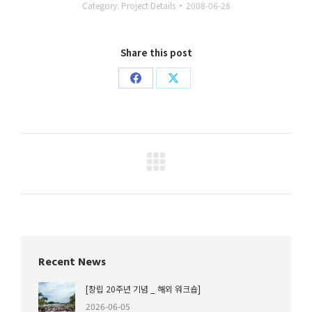
Category:
Project Details
2008-06-28
Share this post
Share
Share
on
on
Facebook
X
Project
navigation
Recent News
[창립 20주년 기념 _ 해외 워크숍]
2026-06-05