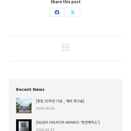
Share this post
Share
Share
on
on
Facebook
X
Project
navigation
Recent News
[창립 20주년 기념 _ 해외 워크숍]
2026-06-05
[SILVER CREATOR AWARDS ‘청연제작소’]
2026-02-27