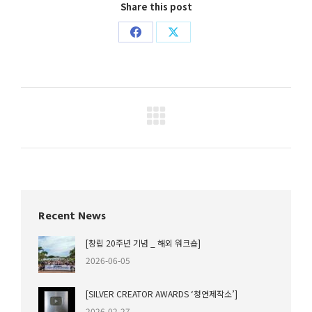
Share this post
Share
Share
on
on
Facebook
X
Project
navigation
Recent News
[창립 20주년 기념 _ 해외 워크숍]
2026-06-05
[SILVER CREATOR AWARDS ‘청연제작소’]
2026-02-27