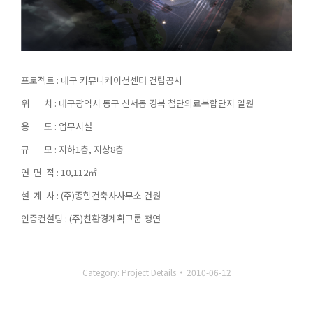
프로젝트 : 대구 커뮤니케이션센터 건립공사
위 치 : 대구광역시 동구 신서동 경북 첨단의료복합단지 일원
용 도 : 업무시설
규 모 : 지하1층, 지상8층
연 면 적 : 10,112㎡
설 계 사 : (주)종합건축사사무소 건원
인증컨설팅 : (주)친환경계획그룹 청연
Category:
Project Details
2010-06-12