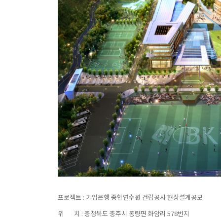
프로젝트 : 기업은행 종합연수원 건립공사 현상설계공모
위 치 : 충청북도 충주시 동량면 화암리 578번지