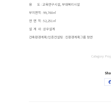
용 도 : 교육연구시설, 부대복리시설
부지면적 : 99,760㎡
연 면 적 : 52,251㎡
설 계 사 : 삼우설계
건축환경계획/인증컨설팅 : 친환경계획그룹 청연
Category:
Proj
Sha
Project
navigation