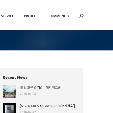
SERVICE
PROJECT
COMMUNITY
Search:
SERVICE
PROJECT
COMMUNITY
Search:
Recent News
[창립 20주년 기념 _ 해외 워크숍]
2026-06-05
[SILVER CREATOR AWARDS ‘청연제작소’]
2026-02-27