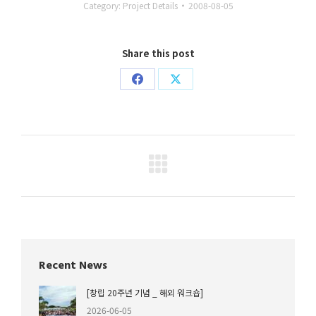
Category:
Project Details
2008-08-05
Share this post
Share
Share
on
on
Facebook
X
Project
navigation
Recent News
[창립 20주년 기념 _ 해외 워크숍]
2026-06-05