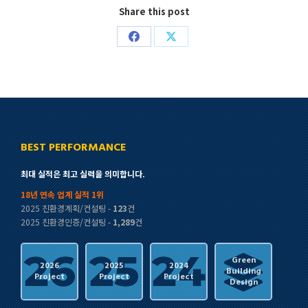
Share this post
Share
Share
on
on
Facebook
X
BEST PERFORMANCE
최대 실적은 최고 실력을 의미합니다.
18년 연속 업계 실적 1위
2025 친환경계획/컨설팅 -
123
건
2025 친환경인증/컨설팅 -
1,289
건
Green
2026
2025
2024
Building
Project
Project
Project
Design