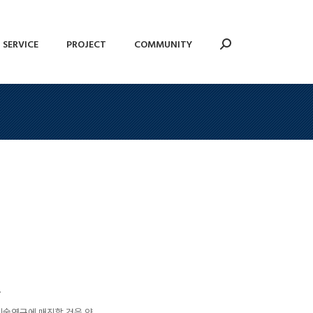
SERVICE
PROJECT
COMMUNITY
Search:
SERVICE
PROJECT
COMMUNITY
Search:
.
기술연구에 매진할 것을 약