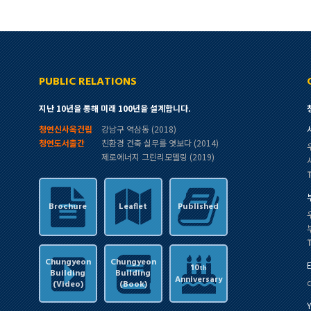
on
on
Facebook
X
PUBLIC RELATIONS
지난 10년을 통해 미래 100년을 설계합니다.
청연신사옥건립
강남구 역삼동 (2018)
청연도서출간
친환경 건축 실무를 엿보다 (2014)
제로에너지 그린리모델링 (2019)
Brochure
Leaflet
Published
Chungyeon
Chungyeon
10
th
Building
Building
Anniversary
(Video)
(Book)