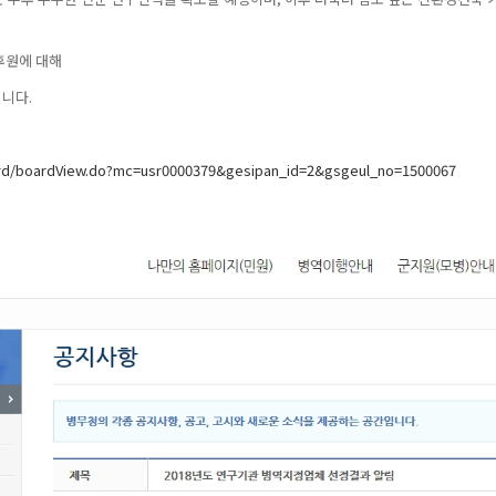
후원에 대해
니다.
ard/boardView.do?mc=usr0000379&gesipan_id=2&gsgeul_no=1500067