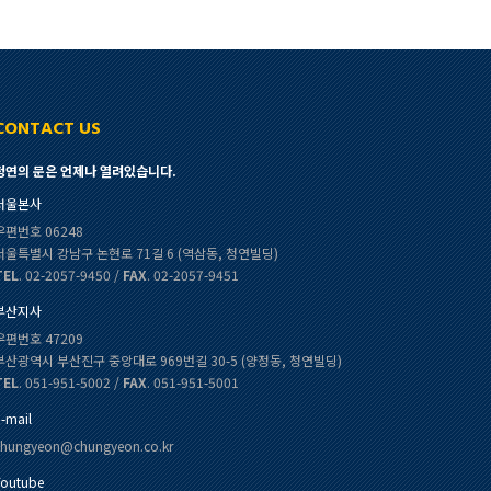
CONTACT US
청연의 문은 언제나 열려있습니다.
서울본사
우편번호 06248
서울특별시 강남구 논현로 71길 6 (역삼동, 청연빌딩)
TEL
. 02-2057-9450 /
FAX
. 02-2057-9451
부산지사
우편번호 47209
부산광역시 부산진구 중앙대로 969번길 30-5 (양정동, 청연빌딩)
TEL
. 051-951-5002 /
FAX
. 051-951-5001
E-mail
chungyeon@chungyeon.co.kr
Youtube