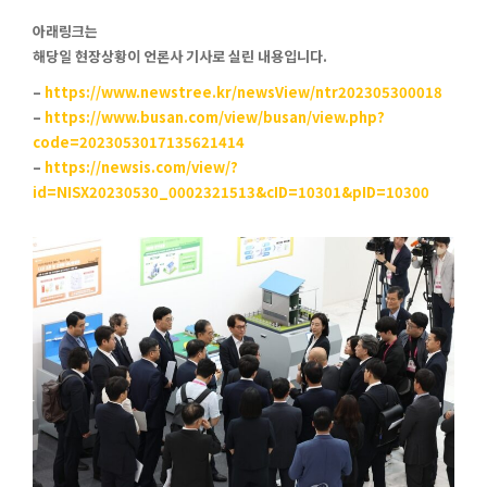
아래링크는
해당일 현장상황이 언론사 기사로 실린 내용입니다.
–
https://www.newstree.kr/newsView/ntr202305300018
–
https://www.busan.com/view/busan/view.php?
code=2023053017135621414
–
https://newsis.com/view/?
id=NISX20230530_0002321513&cID=10301&pID=10300