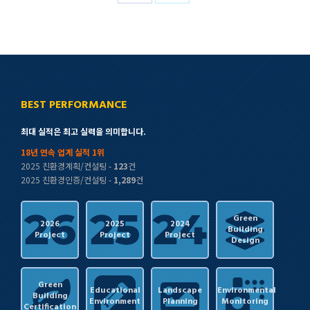
Share
Share
on
on
Facebook
X
BEST PERFORMANCE
최대 실적은 최고 실력을 의미합니다.
18년 연속 업계 실적 1위
2025 친환경계획/컨설팅 -
123
건
2025 친환경인증/컨설팅 -
1,289
건
Green
2026
2025
2024
Building
Project
Project
Project
Design
Green
Educational
Landscape
Environmental
Building
Environment
Planning
Monitoring
Certification