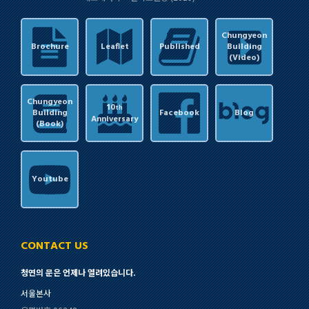
Chungyeon
Brochure
Leaflet
Published
Building
(Video)
Chungyeon
10
th
Building
Facebook
Blog
Anniversary
(Book)
Youtube
CONTACT US
청연의 문은 언제나 열려있습니다.
서울본사