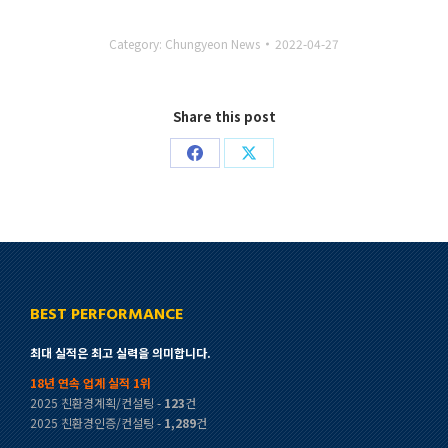
Category:
Chungyeon News
2022-04-27
Share this post
Share
Share
on
on
Facebook
X
BEST PERFORMANCE
최대 실적은 최고 실력을 의미합니다.
18년 연속 업계 실적 1위
2025 친환경계획/컨설팅 -
123
건
2025 친환경인증/컨설팅 -
1,289
건