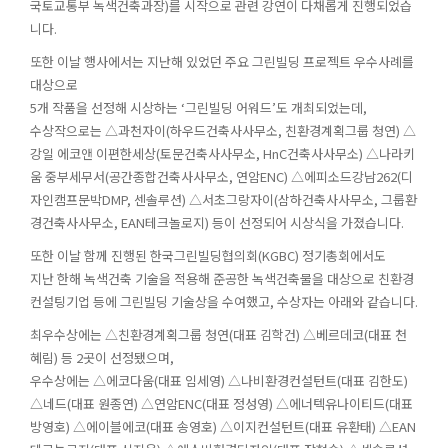
국토교통부 녹색건축과장)를 시작으로 관련 강연이 다채롭게 진행되었습
니다.
또한 이날 행사에서는 지난해 있었던 주요 그린빌딩 프로젝트 우수사례를
대상으로
5개 작품을 선정해 시상하는 ‘그린빌딩 어워드’도 개최되었는데,
수상작으로는 △과천자이(하우드건축사사무소, 친환경계획그룹 청연) △
강일 에코앤 이편한세상(토문건축사사무소, HnC건축사사무소) △나라키
움 중부세무서(공간종합건축사사무소, 연암ENC) △에피소드강남262(디
자인캠프문박DMP, 센솔루션) △서초그랑자이(삼하건축사사무소, 그룹환
경건축사사무소, EAN테크놀로지) 등이 선정되어 시상식을 가졌습니다.
또한 이날 함께 진행된 한국그린빌딩협의회(KGBC) 정기총회에서도
지난 한해 녹색건축 기술을 적용해 준공한 녹색건축물을 대상으로 친환경
컨설팅기업 등에 그린빌딩 기술상을 수여했고, 수상자는 아래와 같습니다.
최우수상에는 △친환경계획그룹 청연(대표 김학건) △베르데코(대표 천
혜림) 등 2곳이 선정됐으며,
우수상에는 △에코다움(대표 임세영) △나비환경컨설턴트(대표 김한도)
△네드(대표 원종연) △연암ENC(대표 정성영) △에너텍유나이티드(대표
방영호) △에이블에코(대표 송영호) △이지컨설턴트(대표 유환태) △EAN