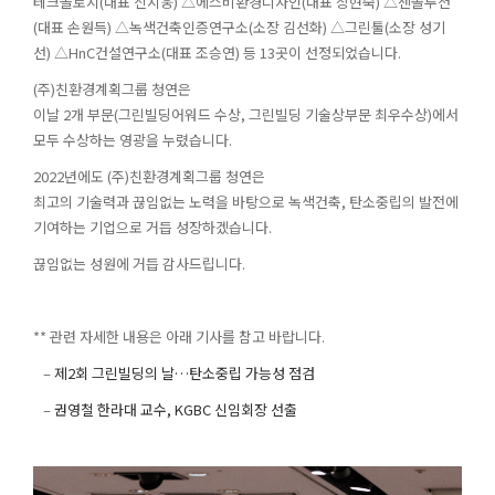
테크놀로지(대표 신지웅) △에스비환경디자인(대표 장현숙) △센솔루션
(대표 손원득) △녹색건축인증연구소(소장 김선화) △그린툴(소장 성기
선) △HnC건설연구소(대표 조승연) 등 13곳이 선정되었습니다.
(주)친환경계획그룹 청연은
이날 2개 부문(그린빌딩어워드 수상, 그린빌딩 기술상부문 최우수상)에서
모두 수상하는 영광을 누렸습니다.
2022년에도 (주)친환경계획그룹 청연은
최고의 기술력과 끊임없는 노력을 바탕으로 녹색건축, 탄소중립의 발전에
기여하는 기업으로 거듭 성장하겠습니다.
끊임없는 성원에 거듭 감사드립니다.
** 관련 자세한 내용은 아래 기사를 참고 바랍니다.
–
제2회 그린빌딩의 날…탄소중립 가능성 점검
–
권영철 한라대 교수, KGBC 신임회장 선출