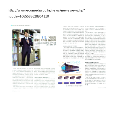
http://www.ecomedia.co.kr/news/newsview.php?
ncode=1065588628954110